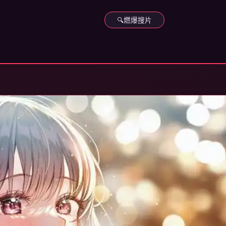
🔍
燃爆搜片