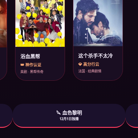
这个杀手不太冷
浴血黑帮
💎 高分行云
👑 神作认证
法国 · 经典剧情
英剧 · 黑帮传奇
🔪 血色黎明
12月1日独播