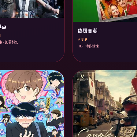
界点
终极高潮
1
⭐ 8.9
集 · 犯罪科幻
HD · 动作惊悚