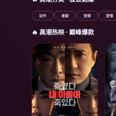
动作
悬疑
惊悚
爱情
🔥 高潮热映 · 巅峰爆款