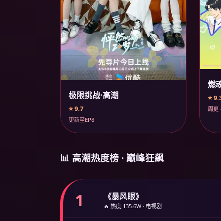
燃
极限挑战·高潮
⭐ 9.
⭐ 9.7
周更 
更新至EP8
📊 高潮热度榜 · 巅峰狂飙
1
《暴风眼》
🔥 热度 135.6W · 电视剧