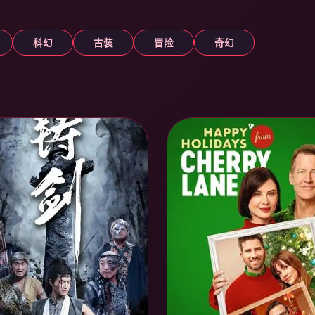
科幻
古装
冒险
奇幻