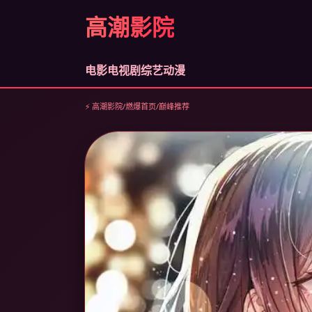
高潮影院
电影
电视剧
综艺
动漫
⚡ 高潮影院
/
燃爆首页
/
巅峰推荐