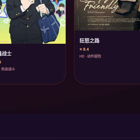
狂怒之路
⭐ 8.4
魂战士
HD · 动作冒险
3
· 热血战斗