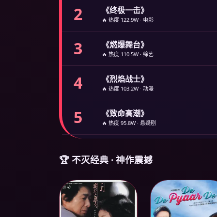
2
《终极一击》
🔥 热度 122.9W · 电影
3
《燃爆舞台》
🔥 热度 110.5W · 综艺
4
《烈焰战士》
🔥 热度 103.2W · 动漫
5
《致命高潮》
🔥 热度 95.8W · 悬疑剧
🏆 不灭经典 · 神作震撼