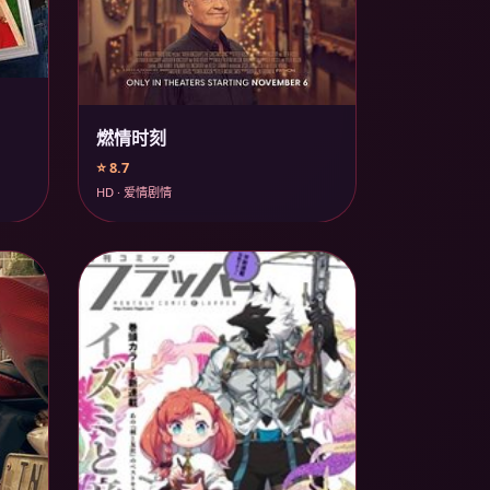
燃情时刻
⭐ 8.7
HD · 爱情剧情