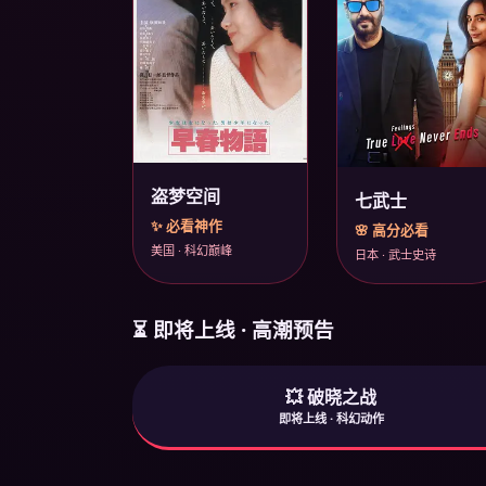
盗梦空间
七武士
✨ 必看神作
🌸 高分必看
美国 · 科幻巅峰
日本 · 武士史诗
⏳ 即将上线 · 高潮预告
💥 破晓之战
即将上线 · 科幻动作