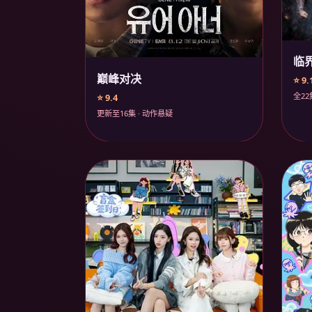
临
巅峰对决
⭐ 9.
全22
⭐ 9.4
更新至16集 · 动作悬疑