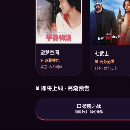
盗梦空间
七武士
✨ 必看神作
🌸 高分必看
美国 · 科幻巅峰
日本 · 武士史诗
⏳ 即将上线 · 高潮预告
💥 破晓之战
即将上线 · 科幻动作