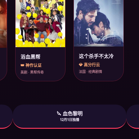
这个杀手不太冷
浴血黑帮
💎 高分行云
👑 神作认证
法国 · 经典剧情
英剧 · 黑帮传奇
🔪 血色黎明
12月1日独播