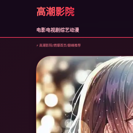
高潮影院
电影
电视剧
综艺
动漫
⚡ 高潮影院
/
燃爆首页
/
巅峰推荐