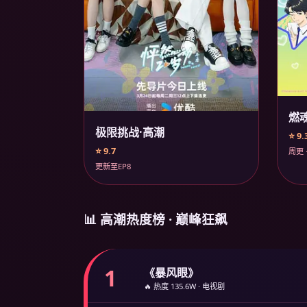
燃
极限挑战·高潮
⭐ 9.
⭐ 9.7
周更 
更新至EP8
📊 高潮热度榜 · 巅峰狂飙
1
《暴风眼》
🔥 热度 135.6W · 电视剧