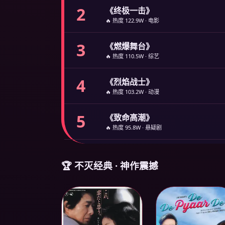
2
《终极一击》
🔥 热度 122.9W · 电影
3
《燃爆舞台》
🔥 热度 110.5W · 综艺
4
《烈焰战士》
🔥 热度 103.2W · 动漫
5
《致命高潮》
🔥 热度 95.8W · 悬疑剧
🏆 不灭经典 · 神作震撼