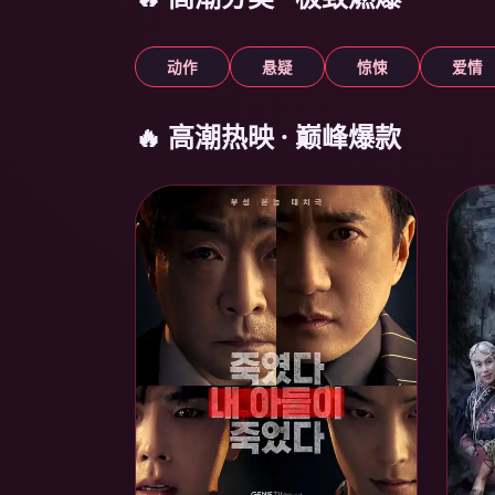
动作
悬疑
惊悚
爱情
🔥 高潮热映 · 巅峰爆款