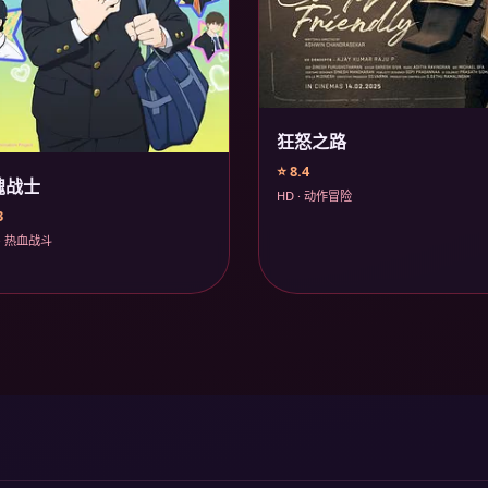
狂怒之路
⭐ 8.4
魂战士
HD · 动作冒险
3
· 热血战斗