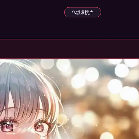
🔍
燃爆搜片