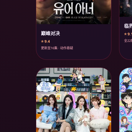
临
巅峰对决
⭐ 9.
全22
⭐ 9.4
更新至16集 · 动作悬疑