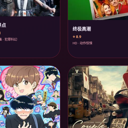
界点
终极高潮
1
⭐ 8.9
集 · 犯罪科幻
HD · 动作惊悚