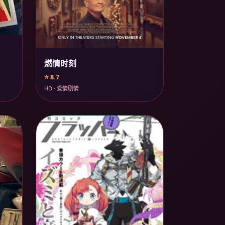
燃情时刻
⭐ 8.7
HD · 爱情剧情