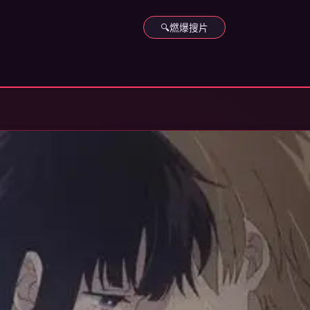
🔍
燃爆搜片