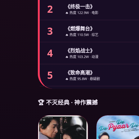
2
《终极一击》
🔥 热度 122.9W · 电影
3
《燃爆舞台》
🔥 热度 110.5W · 综艺
4
《烈焰战士》
🔥 热度 103.2W · 动漫
5
《致命高潮》
🔥 热度 95.8W · 悬疑剧
🏆 不灭经典 · 神作震撼