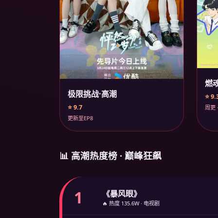
燃
极限挑战·高潮
⭐ 9.
⭐ 9.7
周更 
更新至EP8
📊 高潮热度榜 · 巅峰狂飙
1
《暴风眼》
🔥 热度 135.6W · 电视剧