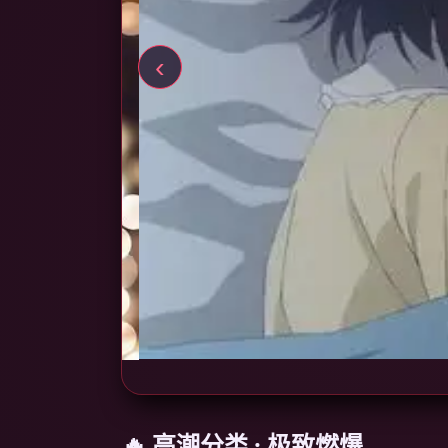
‹
🔥 高潮分类 · 极致燃爆