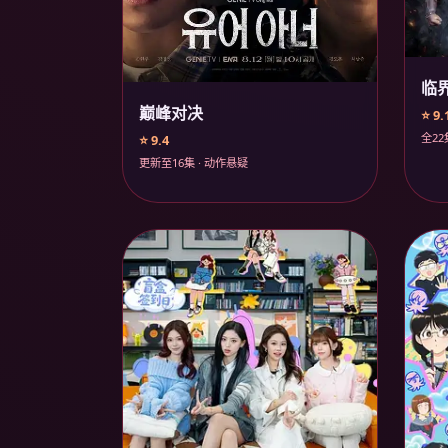
临
巅峰对决
⭐ 9.
全22
⭐ 9.4
更新至16集 · 动作悬疑