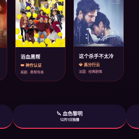
这个杀手不太冷
浴血黑帮
💎 高分行云
👑 神作认证
法国 · 经典剧情
英剧 · 黑帮传奇
🔪 血色黎明
12月1日独播