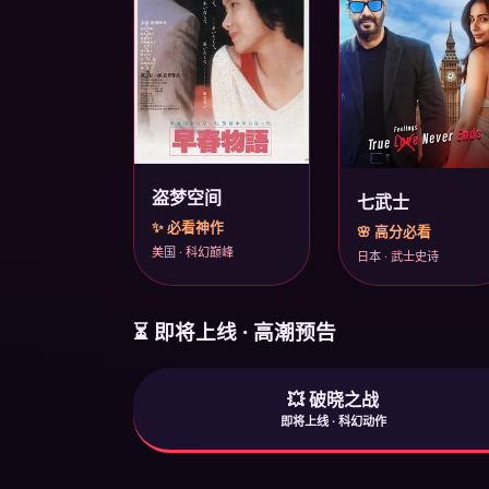
盗梦空间
七武士
✨ 必看神作
🌸 高分必看
美国 · 科幻巅峰
日本 · 武士史诗
⏳ 即将上线 · 高潮预告
💥 破晓之战
即将上线 · 科幻动作