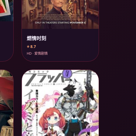
燃情时刻
⭐ 8.7
HD · 爱情剧情