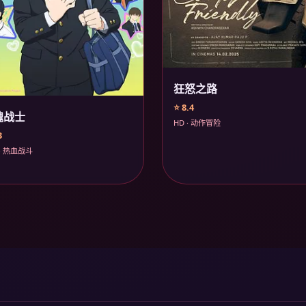
狂怒之路
⭐ 8.4
魂战士
HD · 动作冒险
3
· 热血战斗