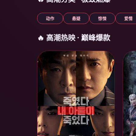
动作
悬疑
惊悚
爱情
🔥 高潮热映 · 巅峰爆款