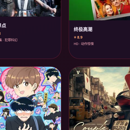
界点
终极高潮
1
⭐ 8.9
集 · 犯罪科幻
HD · 动作惊悚